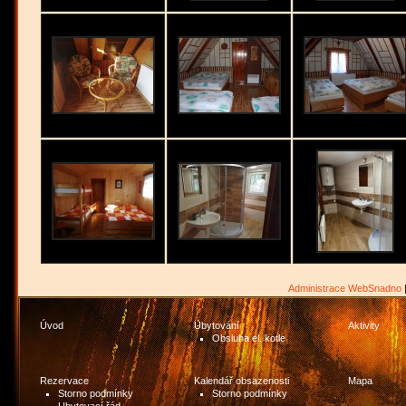
Administrace WebSnadno
Úvod
Ubytování
Aktivity
Obsluha el. kotle
Rezervace
Kalendář obsazenosti
Mapa
Storno podmínky
Storno podmínky