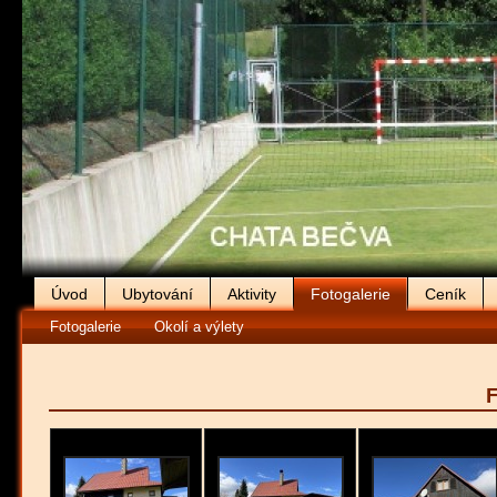
Úvod
Ubytování
Aktivity
Fotogalerie
Ceník
Fotogalerie
Okolí a výlety
F